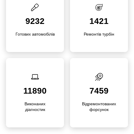
9232
1421
Готових автомо­білів
Ремонтів турбін
11890
7459
Викона­них
Відре­­мон­то­­ваних
діагностик
форсунок