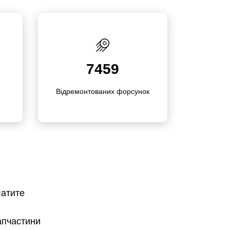
7459
Відре­мон­то­ваних форсунок
латите
апчастини