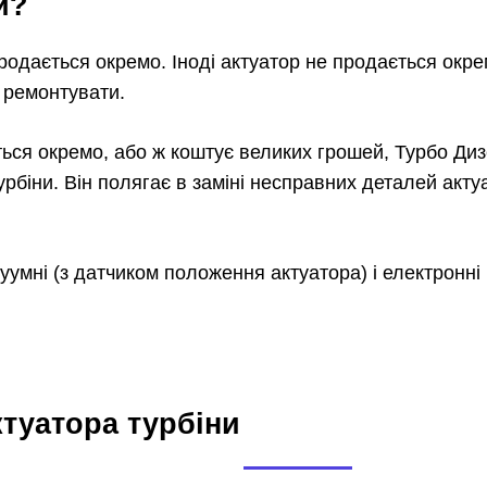
и?
продається окремо. Іноді актуатор не продається окре
и ремонтувати.
ється окремо, або ж коштує великих грошей, Турбо Ди
урбіни. Він полягає в заміні несправних деталей акту
уумні (з датчиком положення актуатора) і електронн
туатора турбіни