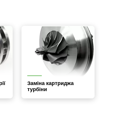
ії
Заміна картриджа
турбіни