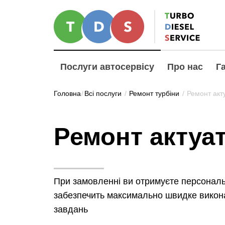
Послуги автосервісу
Про нас
Га
Головна
/
Всі послуги
/
Ремонт турбіни
/
Ремонт акт
Ремонт актуа
При замовленні ви отримуєте персонал
забезпечить максимально швидке викона
завдань