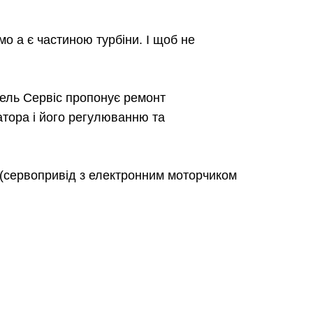
мо а є частиною турбіни. І щоб не
зель Сервіс пропонує ремонт
атора і його регулюванню та
і (сервопривід з електронним моторчиком