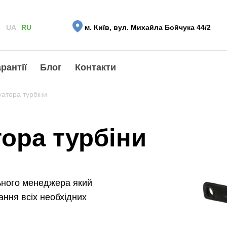
UA
RU
м. Київ, вул. Михайла Бойчука 44/2
рантії
Блог
Контакти
уатора турбіни
тора турбіни
ьного менеджера який
ння всіх необхідних