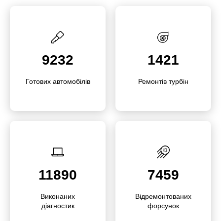
9232
1421
Готових автомо­білів
Ремонтів турбін
11890
7459
Викона­них
Відре­­мон­то­­ваних
діагностик
форсунок