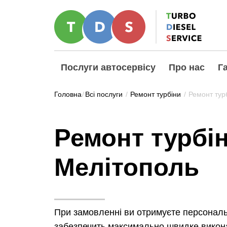
Послуги автосервісу
Про нас
Га
Головна
/
Всі послуги
/
Ремонт турбіни
/
Ремонт турб
Ремонт турбін
Мелітополь
При замовленні ви отримуєте персонал
забезпечить максимально швидке викона