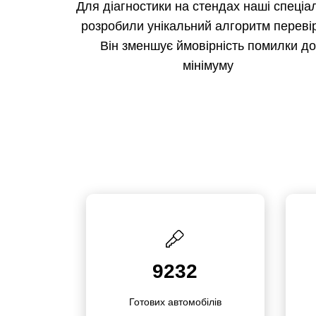
Для діагностики на стендах наші спеціал
розробили унікальний алгоритм переві
Він зменшує ймовірність помилки д
мінімуму
9232
Готових автомо­білів