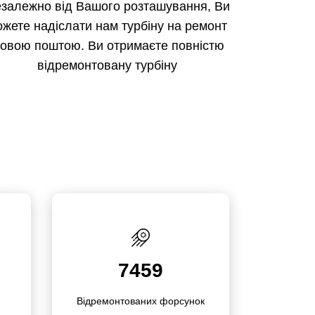
залежно від Вашого розташування, Ви
ожете надіслати нам турбіну на ремонт
овою поштою. Ви отримаєте повністю
відремонтовану турбіну
7459
Відре­­мон­то­­ваних форсунок