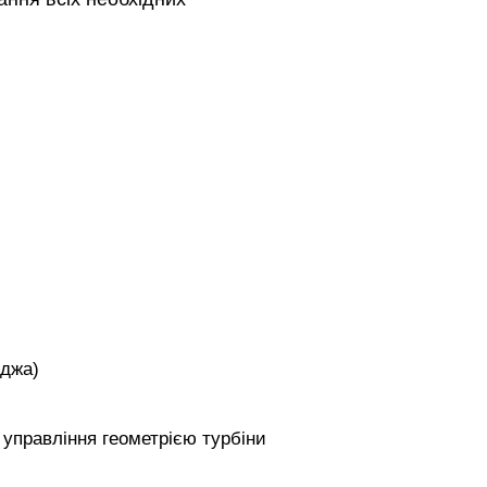
иджа)
 управління геометрією турбіни