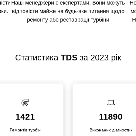
істи
Наші менеджери є експертами. Вони можуть
Не
рки.
відповісти майже на будь-яке питання щодо
м
о
ремонту або реставрації турбіни
Н
Статистика
TDS
за 2023 рік
1421
11890
Ремонтів турбін
Викона­них діагностик