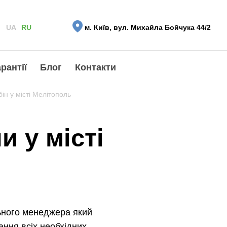
UA
RU
м. Київ, вул. Михайла Бойчука 44/2
рантії
Блог
Контакти
ін у місті Мелітополь
и у місті
ьного менеджера який
ння всіх необхідних