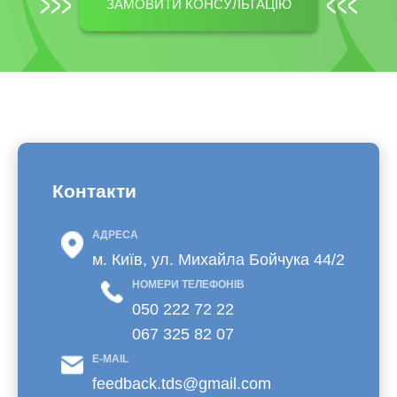
ЗАМОВИТИ КОНСУЛЬТАЦІЮ
Контакти
АДРЕСА
м. Київ, ул. Михайла Бойчука 44/2
НОМЕРИ ТЕЛЕФОНІВ
050 222 72 22
067 325 82 07
E-MAIL
feedback.tds@gmail.com