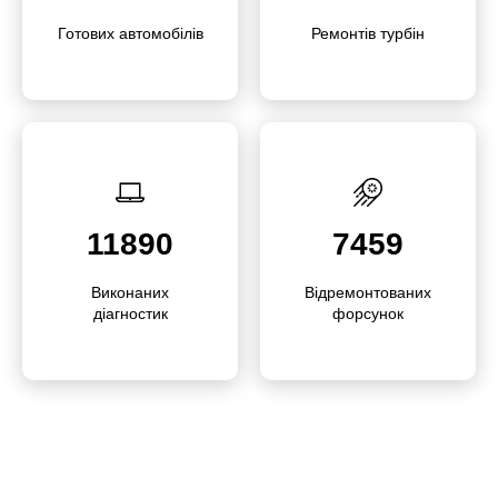
Готових автомо­білів
Ремонтів турбін
11890
7459
Викона­них
Відре­­мон­то­­ваних
діагностик
форсунок