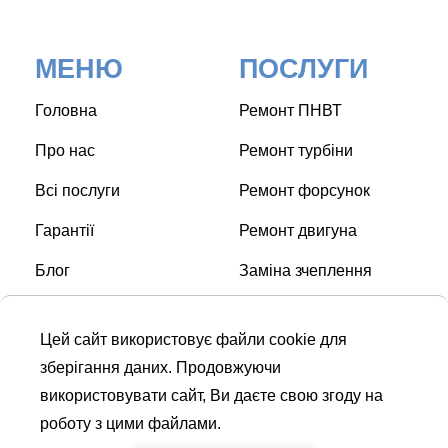
МЕНЮ
ПОСЛУГИ
Головна
Ремонт ПНВТ
Про нас
Ремонт турбіни
Всі послуги
Ремонт форсунок
Гарантії
Ремонт двигуна
Блог
Заміна зчеплення
Контакти
Заміна свічок накалу
Цей сайт використовує файли cookie для
Заміна ГРМ
зберігання даних. Продовжуючи
використовувати сайт, Ви даєте свою згоду на
роботу з цими файлами.
СТО © Turbo Diesel Service
| Дизель сервіс в Києві |