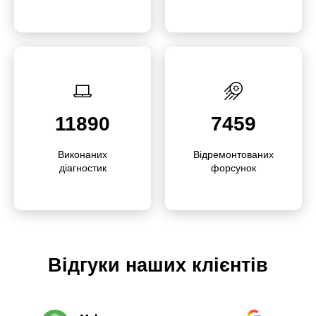
11890
7459
Викона­них
Відре­­мон­то­­ваних
діагностик
форсунок
Відгуки наших клієнтів