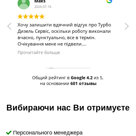
Стас
2024-07-16
к про Турбо
Дуже класний сервіс
ту виконали
рмін.
в йти
 Peugeot
жило. Тут
швидко і
Общий рейтинг в
Google
4.2
из 5,
на основании
601 отзывы
Вибираючи нас Ви отримуєте
Персонального менеджера