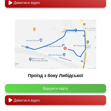
Дивитися відео
Проїзд з боку Либідської
Відкрити карту
Дивитися відео