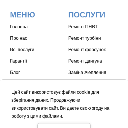
МЕНЮ
ПОСЛУГИ
Головна
Ремонт ПНВТ
Про нас
Ремонт турбіни
Всі послуги
Ремонт форсунок
Гарантії
Ремонт двигуна
Блог
Заміна зчеплення
Контакти
Заміна свічок накалу
Цей сайт використовує файли cookie для
Заміна ГРМ
зберігання даних. Продовжуючи
використовувати сайт, Ви даєте свою згоду на
роботу з цими файлами.
СТО © Turbo Diesel Service
| Дизель сервіс в Києві |