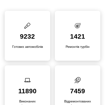
9232
1421
Готових автомо­білів
Ремонтів турбін
11890
7459
Викона­них
Відре­мон­то­ваних