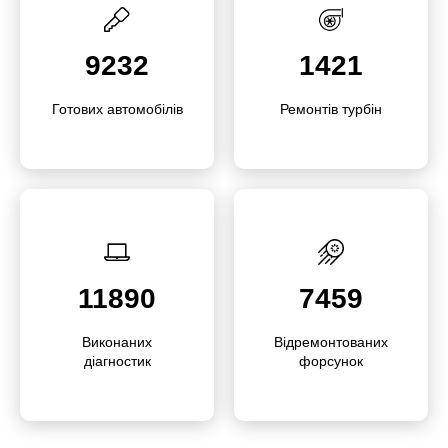
9232
1421
Готових автомо­білів
Ремонтів турбін
11890
7459
Викона­них
Відре­мон­то­ваних
діагностик
форсунок