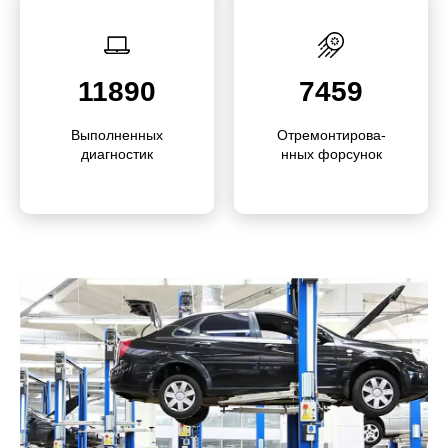
11890
7459
Выполне­нных
Отремонти­ро­ва­
диагностик
нных форсунок