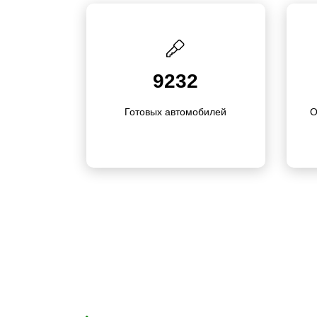
9232
Готовых автомо­билей
О