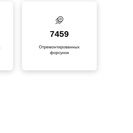
7459
к
Отремонти­ро­ва­нных
форсунок