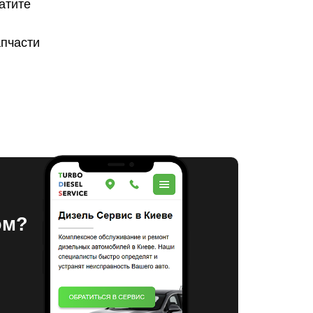
атите
апчасти
ом?