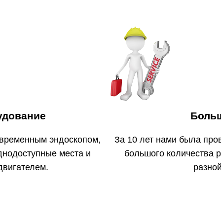
удование
Боль
овременным эндоскопом,
За 10 лет нами была про
уднодоступные места и
большого количества 
двигателем.
разной