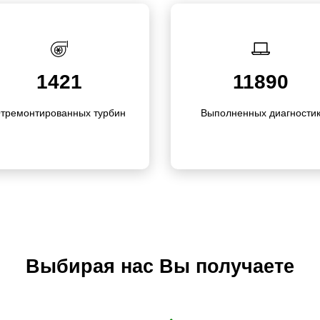
1421
11890
тремо­нти­рованных турбин
Выполне­нных диагности
Выбирая нас Вы получаете