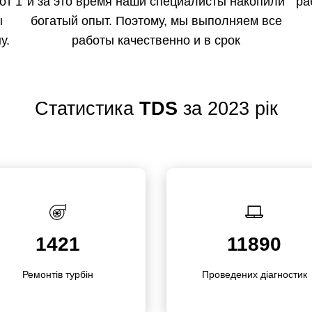
от 1
и за это время наши специалисты накопили
ра
ы
богатый опыт. Поэтому, мы выполняем все
у.
работы качественно и в срок
Статистика
TDS
за 2023 рік
1421
11890
Ремонтів турбін
Прове­дених діагностик