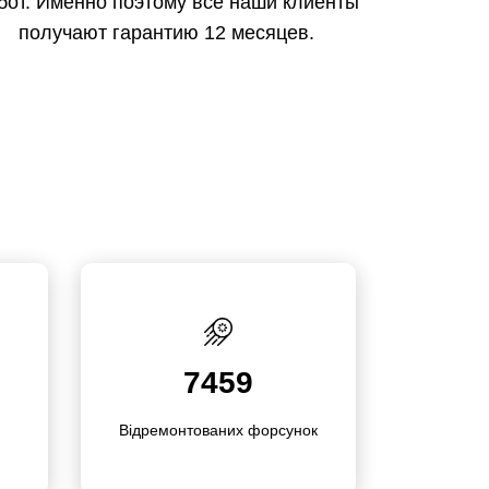
бот. Именно поэтому все наши клиенты
получают гарантию 12 месяцев.
7459
Відремон­това­них форсунок