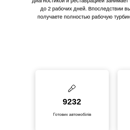
диагностикой и реставрацией занимает 
до 2 рабочих дней. Впоследствии в
получаете полностью рабочую турбин
9232
Готових автомо­білів