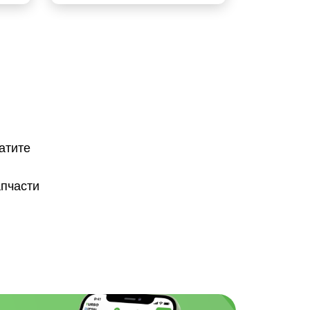
атите
апчасти