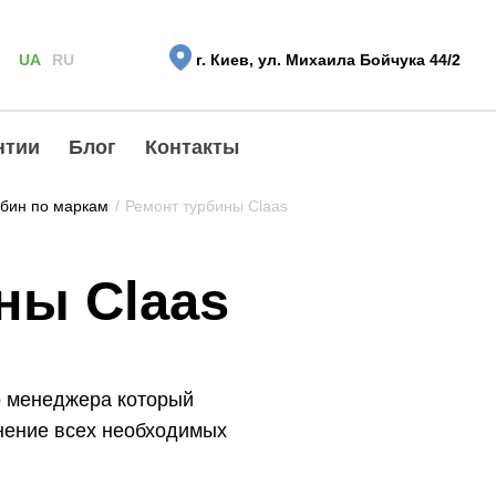
UA
RU
г. Киев, ул. Михаила Бойчука 44/2
нтии
Блог
Контакты
убин по маркам
/
Ремонт турбины Claas
ны Claas
о менеджера который
нение всех необходимых