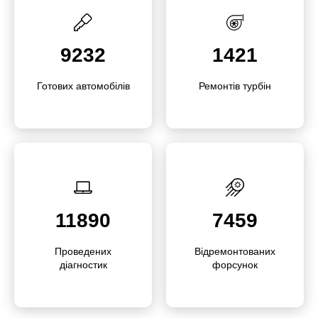
9232
1421
Готових автомо­білів
Ремонтів турбін
11890
7459
Прове­дених
Відремон­това­них
діагностик
форсунок