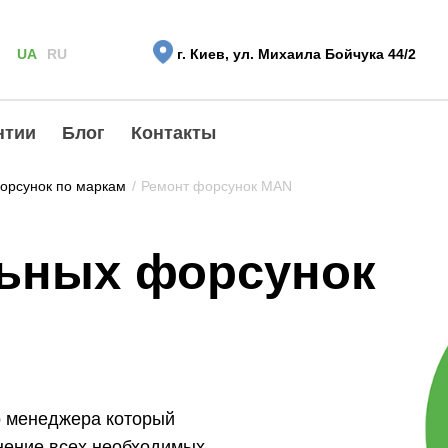
UA
RU
г. Киев, ул. Михаила Бойчука 44/2
нтии
Блог
Контакты
орсунок по маркам
/
Ремонт форсунок MAN
льных форсунок
о менеджера который
нение всех необходимых