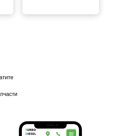
атите
апчасти