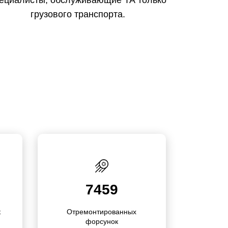
ециалисты, обслуживающие ТА только
грузового транспорта.
7459
к
Отремонти­ро­ва­нных
форсунок