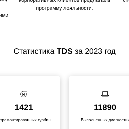
корпоративных клиентов предлагаем
сп
программу лояльности.
кими
Статистика
TDS
за 2023 год
1421
11890
тремо­нти­рованных турбин
Выполне­нных диагности