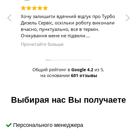
вдячний відгук про Турбо
Дуже класний сервіс
 оскільки роботу виконали
льно, все в термін.
е не підвели.
 того, як почав йти
ьше
ихлопної мого Peugeot
 мене насторожило. Тут
 з проблемою швидко і
існо.
Общий рейтинг в
Google
4.2
из 5,
на основании
601 отзывы
Выбирая нас Вы получаете
Персонального менеджера