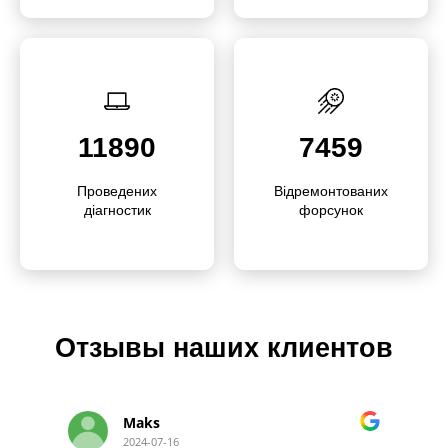
11890
7459
Прове­дених
Відремон­това­них
діагностик
форсунок
Отзывы наших клиентов
Стас
2024-07-16