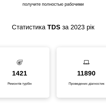
получите полностью рабочими
Статистика
TDS
за 2023 рік
1421
11890
Ремонтів турбін
Прове­дених діагностик