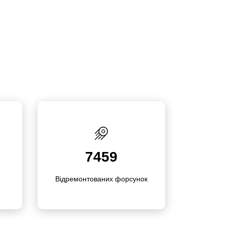
7459
Відремон­това­них форсунок