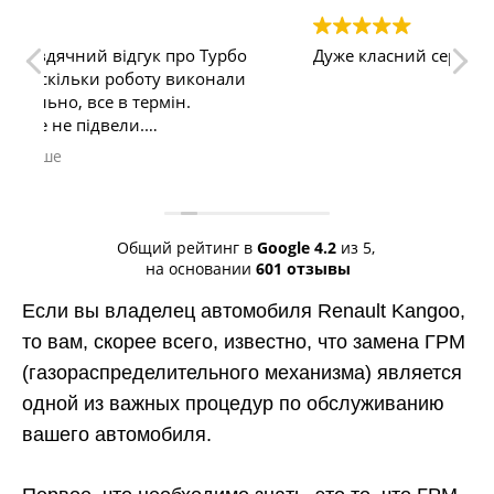
о
Дуже класний сервіс
Я
и
с
О
п
з
П
1
в
2
н
Общий рейтинг в
Google
4.2
из 5,
о
на основании
601 отзывы
3
б
Если вы владелец автомобиля Renault Kangoo,
4
то вам, скорее всего, известно, что замена ГРМ
н
(газораспределительного механизма) является
5
т
одной из важных процедур по обслуживанию
6
вашего автомобиля.
к
С